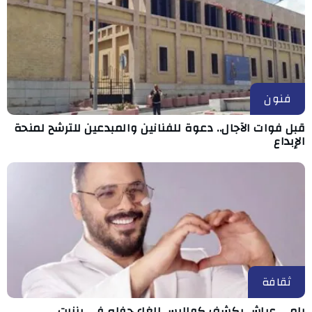
فنون
قبل فوات الآجال.. دعوة للفنانين والمبدعين للترشح لمنحة
الإبداع
ثقافة
رامي عياش يكشف كواليس إلغاء حفله في بنزرت