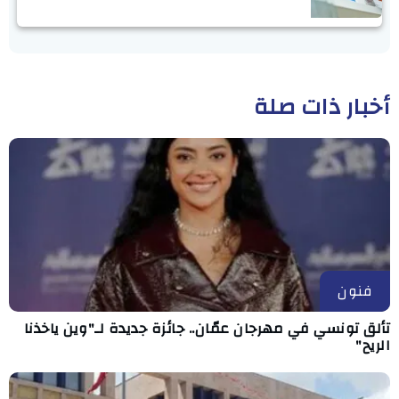
أخبار ذات صلة
فنون
تألق تونسي في مهرجان عمّان.. جائزة جديدة لـ"وين ياخذنا
الريح"