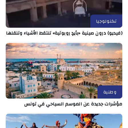
تكنولوجيا
(فيديو) درون صينية «بأيدٍ روبوتية» تلتقط الأشياء وتنقلها
وطنية
مؤشرات جديدة عن الموسم السياحي في تونس