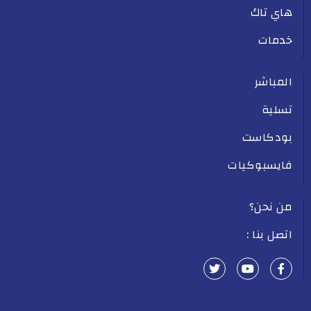
هاي تاك
خدمات
المباشر
تسلية
بودكاست
فايسبوكيات
من نحن؟
اتصل بنا :