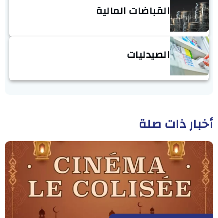
القباضات المالية
الصيدليات
أخبار ذات صلة