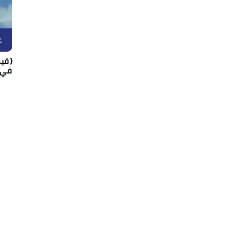
غ
(فيد
في 