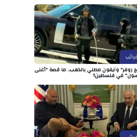
رائب
ج روفر" وآيفون مطلي بالذهب.. ما قصة "أغنى
ول" في فلسطين؟