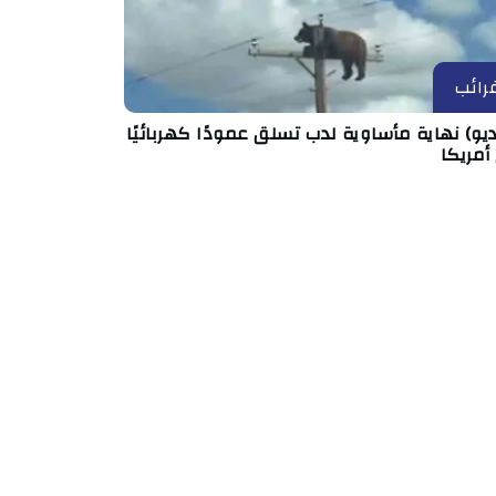
رائب
يو) نهاية مأساوية لدب تسلق عمودًا كهربائيًا
أمريكا