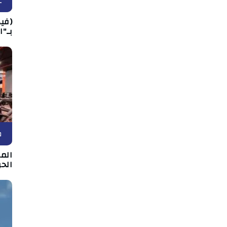
غ
(فيد
بـ"ا
ط
المر
الحر