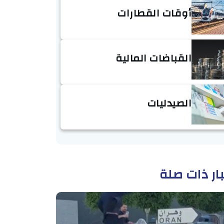
أوقات القطارات
القباضات المالية
الصيدليات
ار ذات صلة