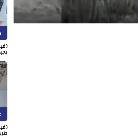
ط
(في
يجره
غ
(فيد
طري