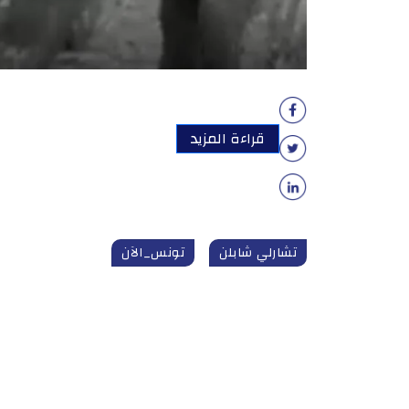
قراءة المزيد
تشارلي شابلن
تونس_الآن