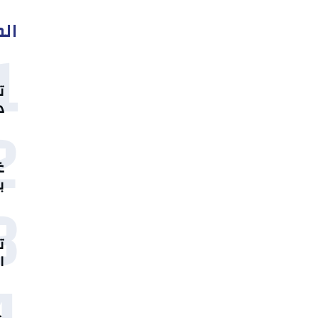
الم
1
ت
د
2
غ
ب
3
ت
ا