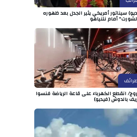
رائب
يو) سيناتور أمريكي يثير الجدل بعد ظهوره
لشورت" أمام نتنياهو
رائف
وج/ انقطع الكهرباء على قاعة الرياضة فنسوا
يف بالدوش (فيديو)