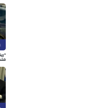
غ
"رين
متس