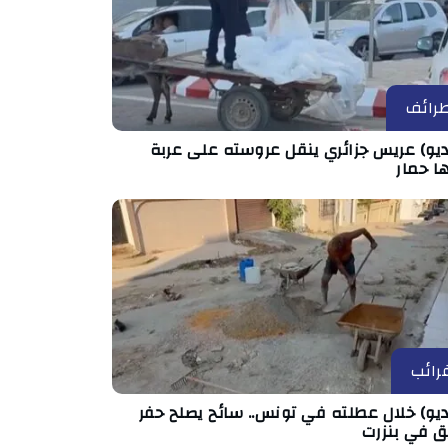
رائف
ديو) عريس جزائري ينقل عروسته على عربة
ا حمار
رائب
يو) خلال عطلته في تونس.. سائح يصلح حفر
ق في بنزرت