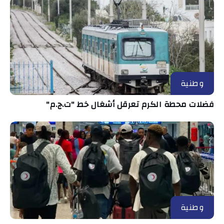
وطنية
فضلات محطة الكرم تعرقل أشغال خط "ت.ج.م"
وطنية