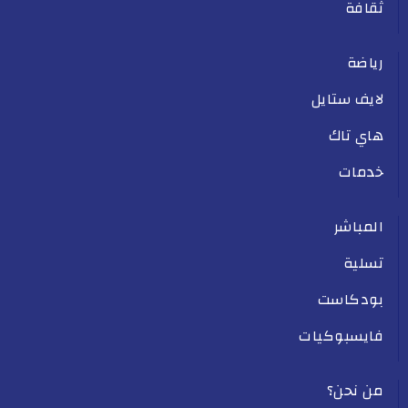
ثقافة
رياضة
لايف ستايل
هاي تاك
خدمات
المباشر
تسلية
بودكاست
فايسبوكيات
من نحن؟