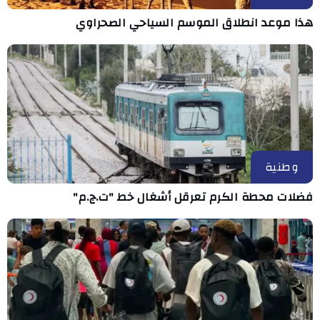
هذا موعد انطلاق الموسم السياحي الصحراوي
وطنية
فضلات محطة الكرم تعرقل أشغال خط "ت.ج.م"