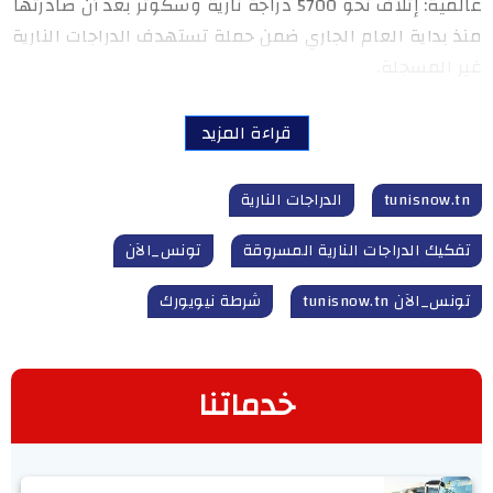
عالمية: إتلاف نحو 5700 دراجة نارية وسكوتر بعد أن صادرتها
منذ بداية العام الجاري ضمن حملة تستهدف الدراجات النارية
غير المسجلة.
قراءة المزيد
tunisnow.tn
الدراجات النارية
تفكيك الدراجات النارية المسروقة
تونس_الآن
تونس_الآن tunisnow.tn
شرطة نيويورك
خدماتنا