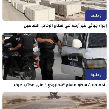
وطنية
إجراء جبائي يثير أزمة في قطاع الرخام.. التفاصيل
وطنية
الحمامات/ سطو مسلح "هوليودي" على مكتب صرف