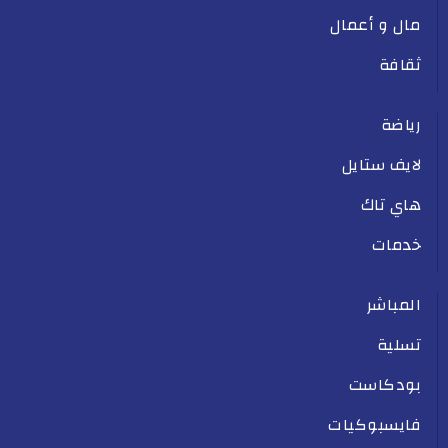
مال و أعمال
ثقافة
رياضة
لايف ستايل
هاي تاك
خدمات
المباشر
تسلية
بودكاست
فايسبوكيات