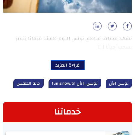
تشهد مختلف مناطق تونس اليوم طقسًا متقلبًا يتميز
بسحب أحيانًا […]
قراءة المزيد
تونس الآن
تونس_الآن tunisnow.tn
حالة الطقس
خدماتنا