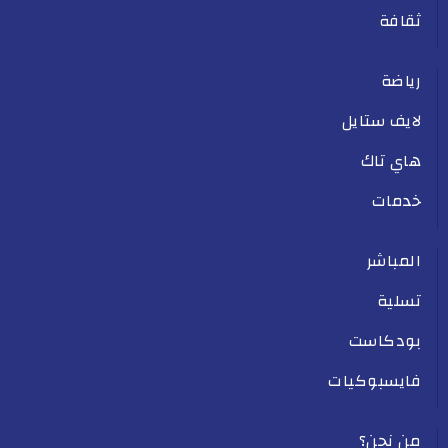
ثقافة
رياضة
لايف ستايل
هاي تاك
خدمات
المباشر
تسلية
بودكاست
فايسبوكيات
من نحن؟