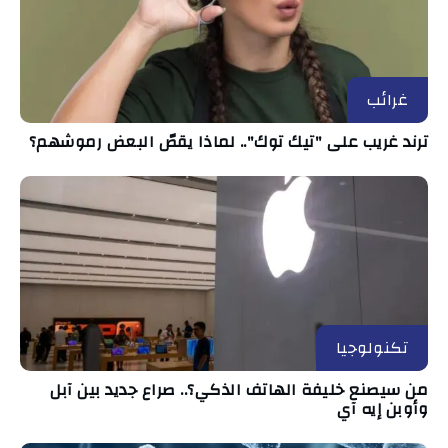
غرائب
ترند غريب على "تيك توك".. لماذا يقصّ البعض رموشهم؟
تكنولوجيا
من سيصنع خليفة الهاتف الذكي؟.. صراع جديد بين آبل
وأوبن إيه آي