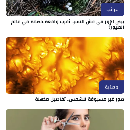
غرائب
بيض الإوز في عش النسر.. أغرب واقعة حضانة في عالم
الطيور؟
وطنية
صور غير مسبوقة للشمس.. تفاصيل مذهلة