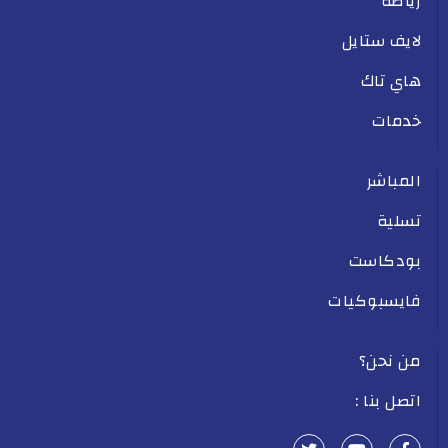
رياضة
لايف ستايل
هاي تاك
خدمات
المباشر
تسلية
بودكاست
فايسبوكيات
من نحن؟
اتصل بنا :