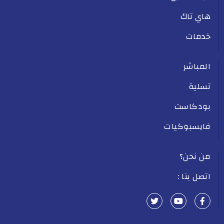
هاي تاك
خدمات
المباشر
تسلية
بودكاست
فايسبوكيات
من نحن؟
اتصل بنا :