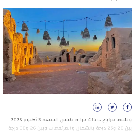
وطنية: تتراوح درجات حرارة طقس الجمعة 3 أكتوبر 2025
بين 20 و25 درجة بالشمال والمرتفعات وبين 26 و30 درجة