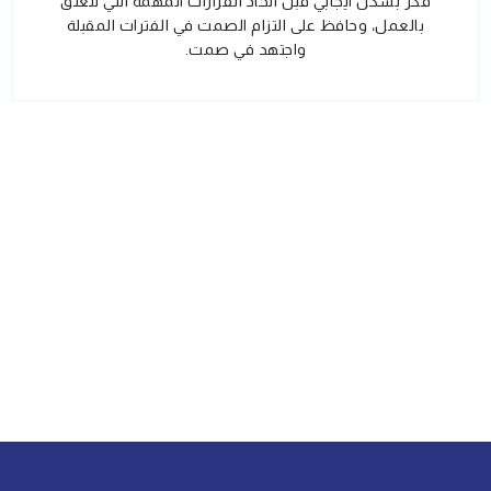
فكر بشكل ايجابي قبل اتخاذ القرارات المهمة التي تتعلق
بالعمل، وحافظ على التزام الصمت في الفترات المقبلة
واجتهد في صمت.