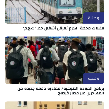
وطنية
فضلات محطة الكرم تعرقل أشغال خط "ت.ج.م"
وطنية
برنامج العودة الطوعية/ مغادرة دفعة جديدة من
المهاجرين عبر مطار قرطاج