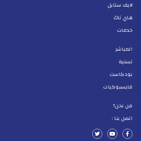
لايف ستايل
هاي تاك
خدمات
المباشر
تسلية
بودكاست
فايسبوكيات
من نحن؟
اتصل بنا :