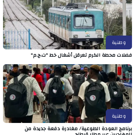
وطنية
فضلات محطة الكرم تعرقل أشغال خط "ت.ج.م"
وطنية
برنامج العودة الطوعية/ مغادرة دفعة جديدة من
المهاجرين عبر مطار قرطاج