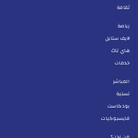
ثقافة
رياضة
لايف ستايل
هاي تاك
خدمات
المباشر
تسلية
بودكاست
فايسبوكيات
من نحن؟