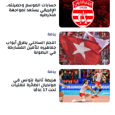
حسابات الموسم وحصيلته..
الإفريقي يستعد لمواجهة
منخرطيه
رياضة
النجم الساحلي يطرق أبواب
جماهيره لتأمين المشاركة
في البطولة
رياضة
هزيمة ثانية لتونس في
مونديال الطائرة للفتيات
تحت 17 عامًا