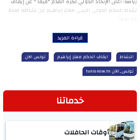
رياضة: أعلن الإتحاد الدولي لكرة القدم "فيفا " عن إيقاف
نشاط الحكم الدولي الليبي معتز إبراهيم عن نشاطه لمدة
90 يوماً
قراءة المزيد
النشاط
ايقاف الحكم معتز إبراهيم
تونس الآن
تونس_الآن tunisnow.tn
خدماتنا
أوقات الحافلات