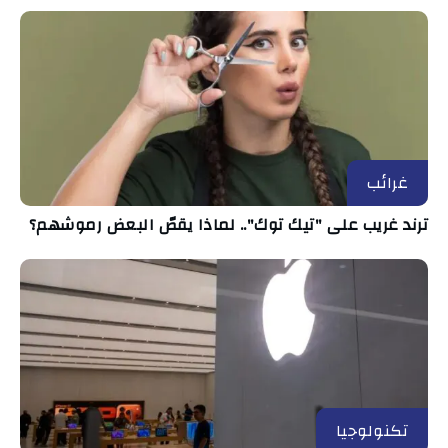
غرائب
ترند غريب على "تيك توك".. لماذا يقصّ البعض رموشهم؟
تكنولوجيا