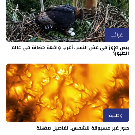
غرائب
بيض الإوز في عش النسر.. أغرب واقعة حضانة في عالم
الطيور؟
وطنية
صور غير مسبوقة للشمس.. تفاصيل مذهلة