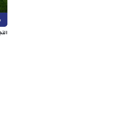
ك
الن