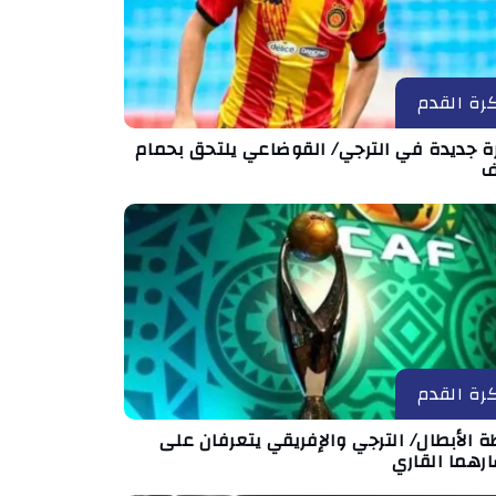
رة القدم
رة جديدة في الترجي/ القوضاعي يلتحق بحمام
ف
رة القدم
ة الأبطال/ الترجي والإفريقي يتعرفان على
رهما القاري