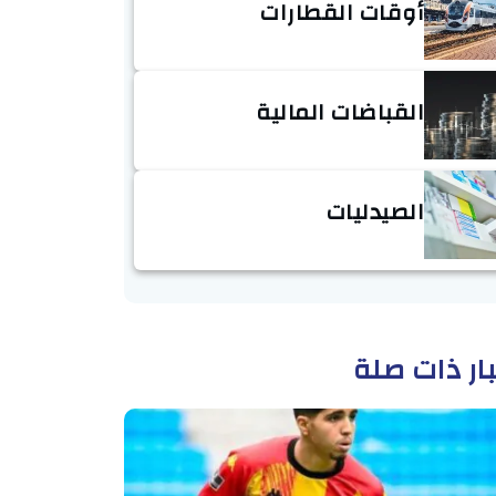
أوقات القطارات
القباضات المالية
الصيدليات
ار ذات صلة