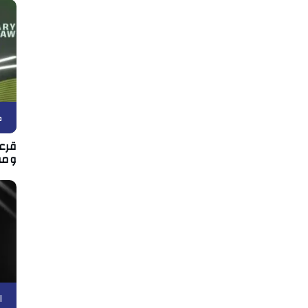
ك
قرعة
ومو
ا