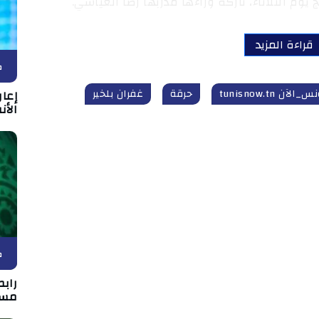
وم الثلاثاء، تاركة وراءها مدربها رضا العياشي.
قراءة المزيد
ك
_الآن tunisnow.tn
حرقة
غفران بلخير
إعا
الأن
ك
رابط
مسا