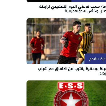
وم/ سحب قرعتي الدور التمهيدي لرابطة
طال وكأس الكونفدرالية
رة القدم
لة بوعالية يقترب من الاتفاق مع شباب
داد