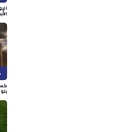
الي
الأب
ك
كسي
بلوز