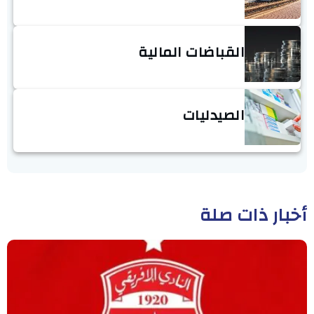
القباضات المالية
الصيدليات
أخبار ذات صلة