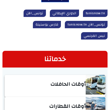
tunisnow.tn
الدوري الإيطالي
تونس_الآن
تونس_الآن tunisnow.tn
فارس بوسنينة
نيس الفرنسي
خدماتنا
أوقات الحافلات
أوقات القطارات