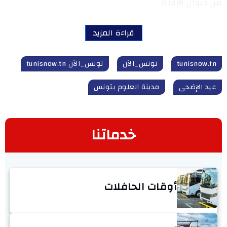
من ديوان الإفتاء.
قراءة المزيد
tunisnow.tn
تونس_الآن
تونس_الآن tunisnow.tn
عيد الإضحى
مدينة العلوم بتونس
خدماتنا
أوقات الحافلات