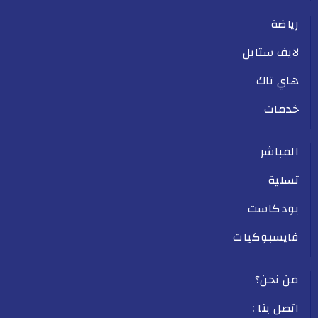
رياضة
لايف ستايل
هاي تاك
خدمات
المباشر
تسلية
بودكاست
فايسبوكيات
من نحن؟
اتصل بنا :