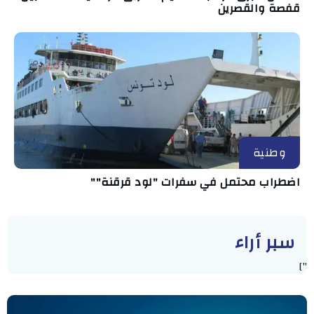
قفصة والقصرين
وطنية
اضطراب محتمل في سفرات "لود قرقنة""
سبر أراء
"]