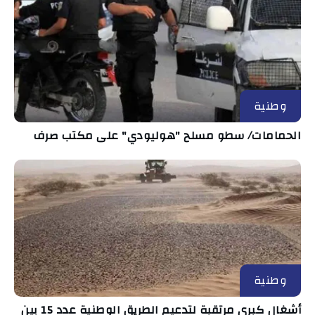
وطنية
الحمامات/ سطو مسلح "هوليودي" على مكتب صرف
وطنية
أشغال كبرى مرتقبة لتدعيم الطريق الوطنية عدد 15 بين