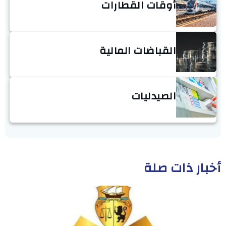
أوقات القطارات
القباضات المالية
الصيدليات
أخبار ذات صلة