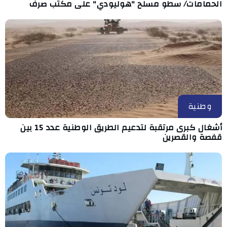
الحمامات/ سطو مسلح "هوليودي" على مكتب صرف
وطنية
أشغال كبرى مرتقبة لتدعيم الطريق الوطنية عدد 15 بين
قفصة والقصرين