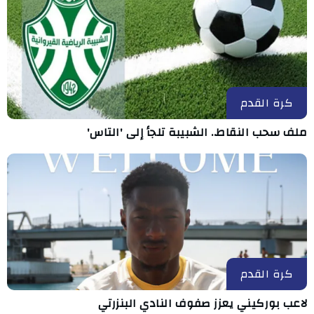
كرة القدم
ملف سحب النقاط.. الشبيبة تلجأ إلى 'التاس'
كرة القدم
لاعب بوركيني يعزز صفوف النادي البنزرتي