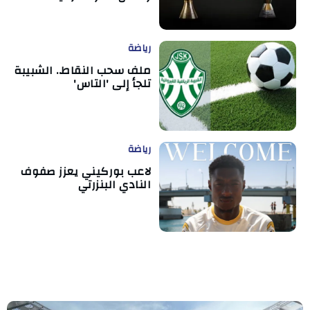
رياضة
ملف سحب النقاط.. الشبيبة
تلجأ إلى 'التاس'
رياضة
لاعب بوركيني يعزز صفوف
النادي البنزرتي