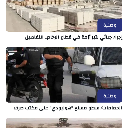
وطنية
إجراء جبائي يثير أزمة في قطاع الرخام.. التفاصيل
وطنية
الحمامات/ سطو مسلح "هوليودي" على مكتب صرف