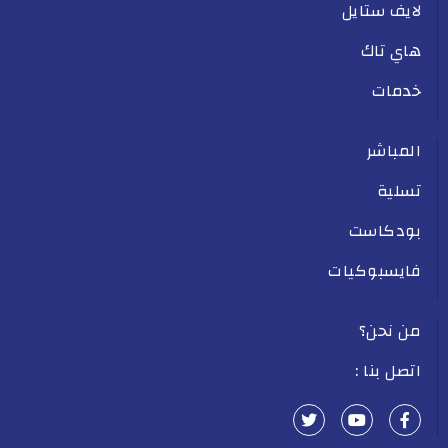
لايف ستايل
هاي تاك
خدمات
المباشر
تسلية
بودكاست
فايسبوكيات
من نحن؟
اتصل بنا :