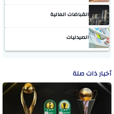
القباضات المالية
الصيدليات
أخبار ذات صلة