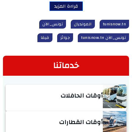
قراءة المزيد
tunisnow.tn
المونديال‎‎
تونس_الآن
تونس_الآن tunisnow.tn
جوائز
فيفا
خدماتنا
أوقات الحافلات
أوقات القطارات