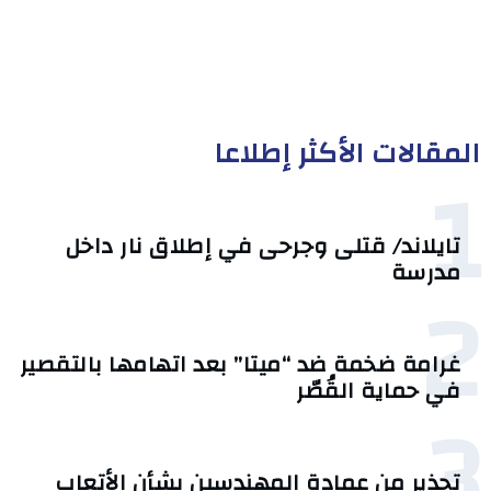
المقالات الأكثر إطلاعا
1
تايلاند/ قتلى وجرحى في إطلاق نار داخل
مدرسة
2
غرامة ضخمة ضد “ميتا” بعد اتهامها بالتقصير
في حماية القُصّر
3
تحذير من عمادة المهندسين بشأن الأتعاب