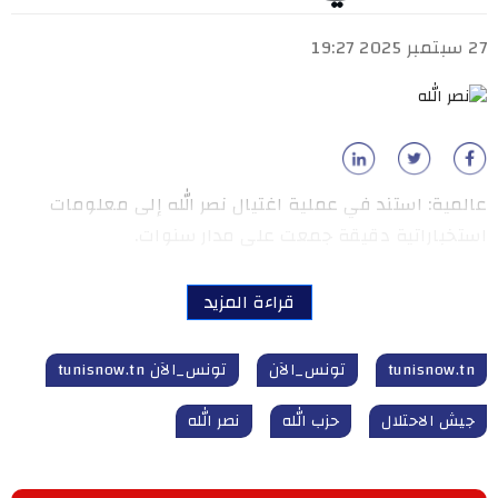
27 سبتمبر 2025 19:27
عالمية: استند في عملية اغتيال نصر الله إلى معلومات
استخباراتية دقيقة جمعت على مدار سنوات.
قراءة المزيد
tunisnow.tn
تونس_الآن
تونس_الآن tunisnow.tn
جيش الاحتلال
حزب الله
نصر الله