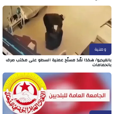
وطنية
بالفيديو/ هكذا نفّذ مسلّح عملية السطو على مكتب صرف
بالحمامات