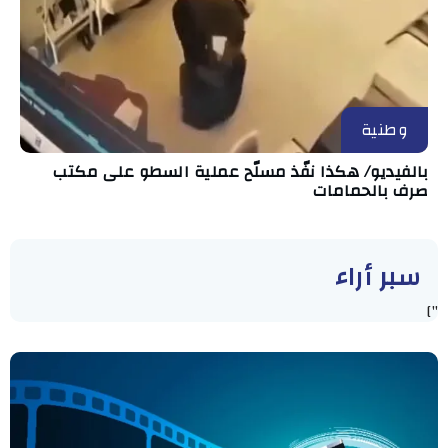
وطنية
بالفيديو/ هكذا نفّذ مسلّح عملية السطو على مكتب
صرف بالحمامات
سبر أراء
"]