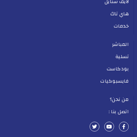
لايف ستايل
هاي تاك
خدمات
المباشر
تسلية
بودكاست
فايسبوكيات
من نحن؟
اتصل بنا :