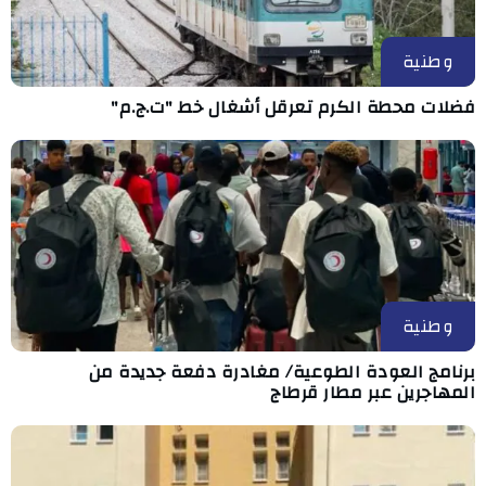
وطنية
فضلات محطة الكرم تعرقل أشغال خط "ت.ج.م"
وطنية
برنامج العودة الطوعية/ مغادرة دفعة جديدة من
المهاجرين عبر مطار قرطاج