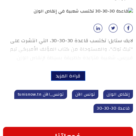
لايف ستايل: تكتسب قاعدة 30-30-30، التي انتشرت على
"تيك توك"، والمستوحاة من كتاب المؤلف الأميركي تيم
فيريس، شعبية متزايدة كطريقة بسيطة لإنقاص الوزن.
قراءة المزيد
إنقاص الوزن
تونس الآن
تونس_الآن tunisnow.tn
قاعدة 30-30-30