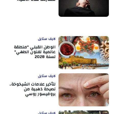
لايف ستايل
الوطن القبلي "منطقة
عالمية لفنون الطهي"
لسنة 2028
لايف ستايل
لتأخير علامات الشيخوخة..
نصيحة ذهبية من
بروفيسور روسي
لايف ستايل