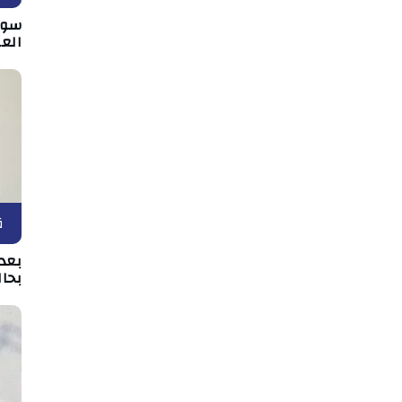
سوس
الع
ق
بعد 
بحال