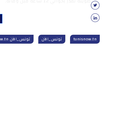
طويلة تقدر بحوالي 12 ساعة قبل وفاته.
tunisnow.tn
تونس_الآن
تونس_الآن tunisnow.tn