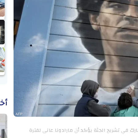
أخب
ك في تشريح الجثة يؤكد أن مارادونا عانى لفترة