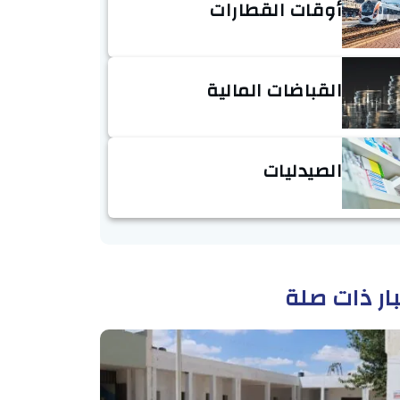
أوقات القطارات
القباضات المالية
الصيدليات
ار ذات صلة