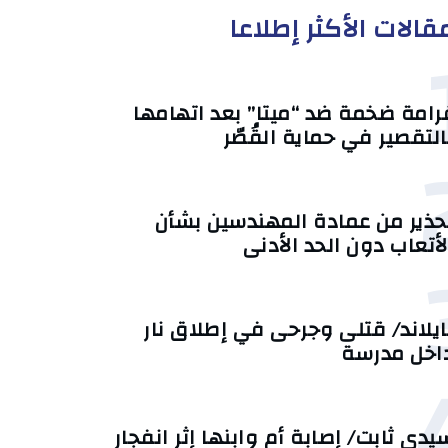
قالات الأكثر إطلاعا
رامة ضخمة ضد “ميتا” بعد اتهامها
التقصير في حماية القُصّر
حذير من عمادة المهندسين بشأن
لأتعاب دون الحد الأدنى
ايلاند/ قتلى وجرحى في إطلاق نار
اخل مدرسة
يدي ثابت/ إصابة أم وابنها إثر انفجار