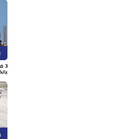
ع
3 
بالخ
و