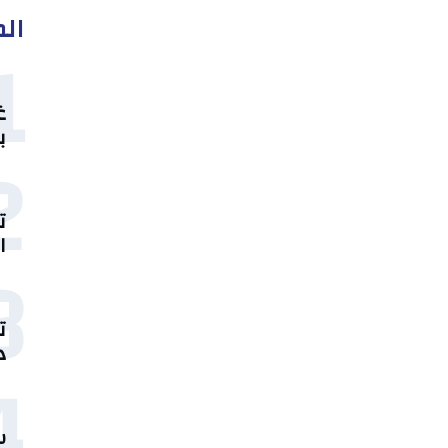
الم
1
غ
ب
2
ت
ا
3
ت
د
4
س