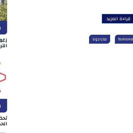
قراءة المزيد
و
مارادونا
زغو
التر
و
تحذ
الحد