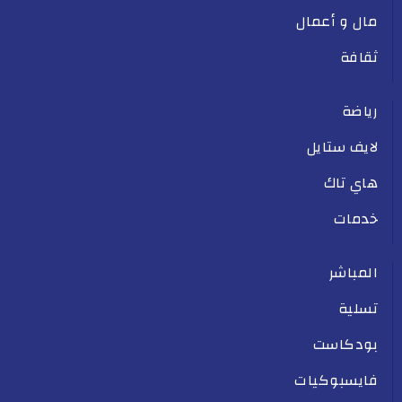
مال و أعمال
ثقافة
رياضة
لايف ستايل
هاي تاك
خدمات
المباشر
تسلية
بودكاست
فايسبوكيات