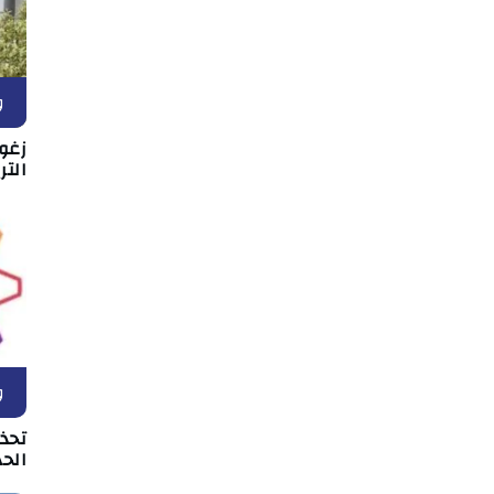
و
زغو
التر
و
تحذ
الحد