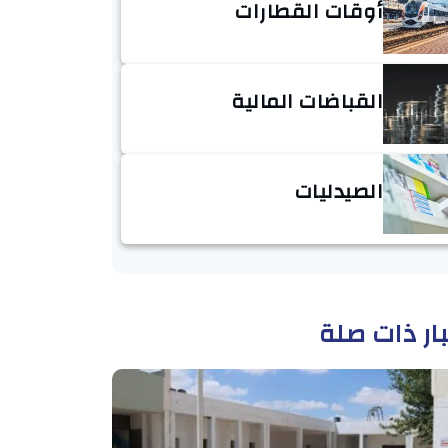
أوقات القطارات
القباضات المالية
الصيدليات
ار ذات صلة