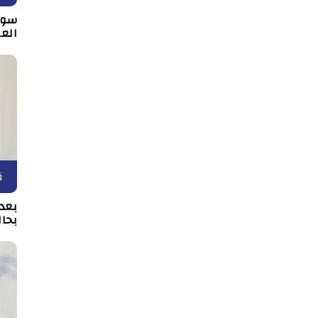
سوس
الع
ق
بعد 
بحال