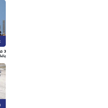
ع
3 
بالخ
و