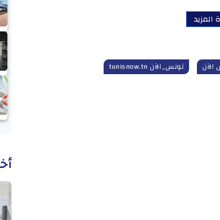
 المزيد
الآن
تونس_الآن tunisnow.tn
أخب