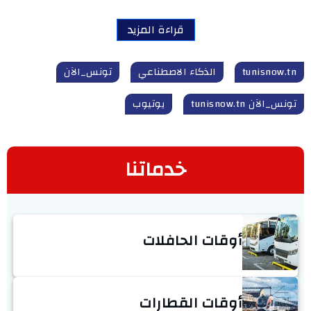
قراءة المزيد
tunisnow.tn
الذكاء الاصطناعي
تونس_الآن
تونس_الآن tunisnow.tn
يوتيوب
خدماتنا
أوقات الحافلات
أوقات القطارات