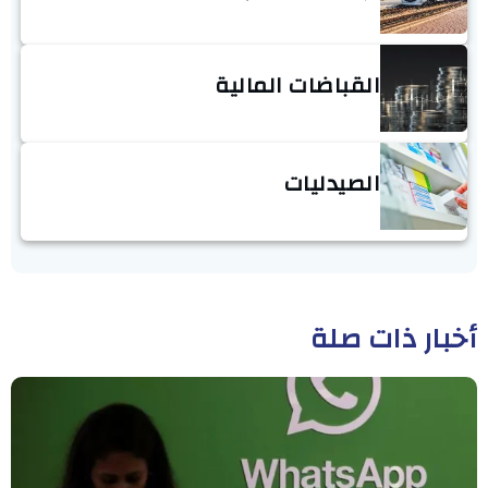
القباضات المالية
الصيدليات
أخبار ذات صلة