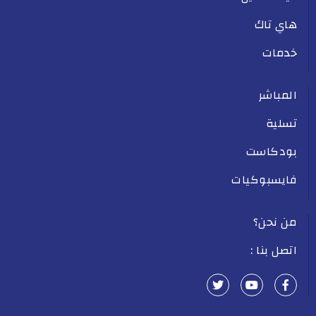
هاي تاك
خدمات
المباشر
تسلية
بودكاست
فايسبوكيات
من نحن؟
اتصل بنا :