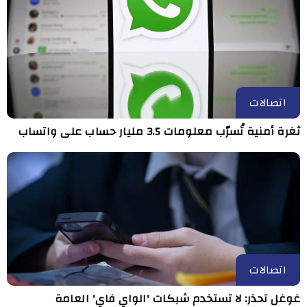
اتصالات
ثغرة أمنية تُسرّب معلومات 3.5 مليار حساب على واتساب
اتصالات
غوغل تحذر: لا تستخدم شبكات 'الواي فاي' العامة