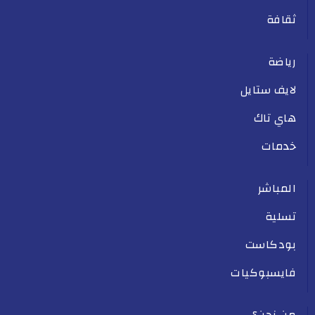
ثقافة
رياضة
لايف ستايل
هاي تاك
خدمات
المباشر
تسلية
بودكاست
فايسبوكيات
من نحن؟