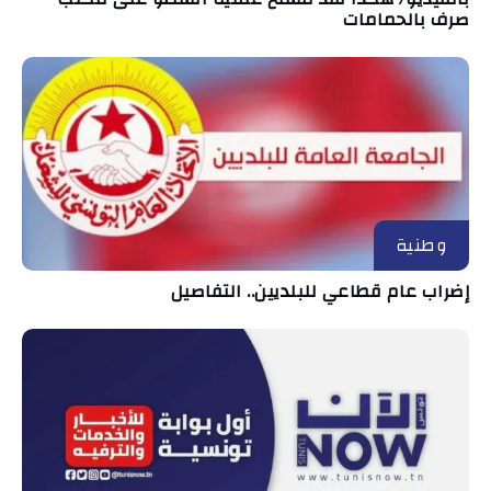
صرف بالحمامات
وطنية
إضراب عام قطاعي للبلديين.. التفاصيل