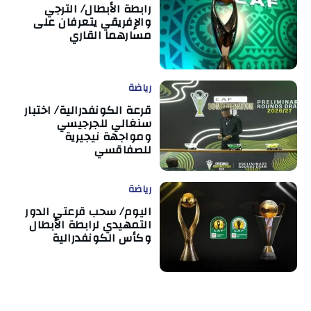
رابطة الأبطال/ الترجي
والإفريقي يتعرفان على
مسارهما القاري
رياضة
قرعة الكونفدرالية/ اختبار
سنغالي للجرجيسي
ومواجهة نيجيرية
للصفاقسي
رياضة
اليوم/ سحب قرعتي الدور
التمهيدي لرابطة الأبطال
وكأس الكونفدرالية