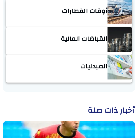
أوقات القطارات
القباضات المالية
الصيدليات
أخبار ذات صلة