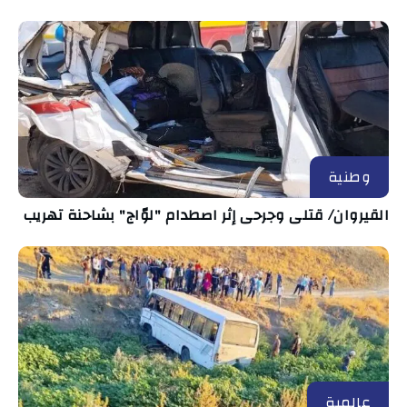
وطنية
القيروان/ قتلى وجرحى إثر اصطدام "لوّاج" بشاحنة تهريب
عالمية