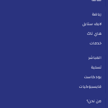
رياضة
لايف ستايل
هاي تاك
خدمات
المباشر
تسلية
بودكاست
فايسبوكيات
من نحن؟