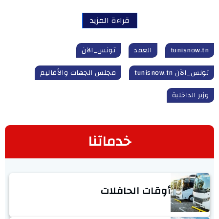
قراءة المزيد
tunisnow.tn
العمد
تونس_الآن
تونس_الآن tunisnow.tn
مجلس الجهات والأقاليم
وزير الداخلية
خدماتنا
أوقات الحافلات