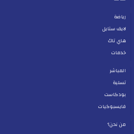
رياضة
لايف ستايل
هاي تاك
خدمات
المباشر
تسلية
بودكاست
فايسبوكيات
من نحن؟