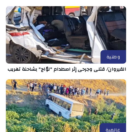
وطنية
القيروان/ قتلى وجرحى إثر اصطدام "لوّاج" بشاحنة تهريب
عالمية