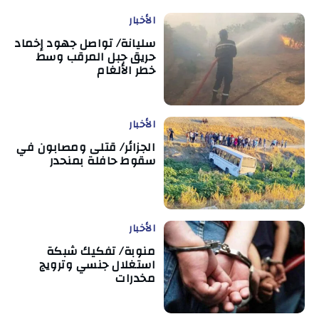
الأخبار
سليانة/ تواصل جهود إخماد
حريق جبل المرقب وسط
خطر الألغام
الأخبار
الجزائر/ قتلى ومصابون في
سقوط حافلة بمنحدر
الأخبار
منوبة/ تفكيك شبكة
استغلال جنسي وترويج
مخدرات