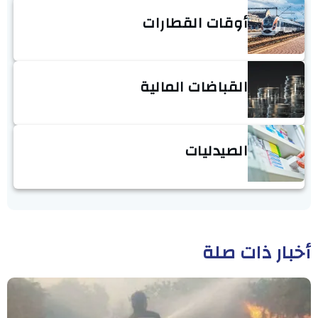
أوقات القطارات
القباضات المالية
الصيدليات
أخبار ذات صلة