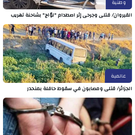
وطنية
القيروان/ قتلى وجرحى إثر اصطدام "لوّاج" بشاحنة تهريب
عالمية
الجزائر/ قتلى ومصابون في سقوط حافلة بمنحدر