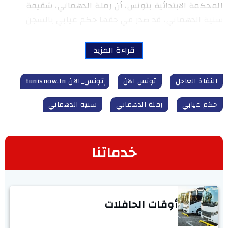
المحكمة الابتدائية بتونس، أن رملة الدهماني، شقيقة
سنية الدهماني، قد صدر في حقها حكم غيابي بالسجن
قراءة المزيد
النفاذ العاجل
تونس الآن
ٍتونس_الآن tunisnow.tn
حكم غيابي
رملة الدهماني
سنية الدهماني
خدماتنا
أوقات الحافلات