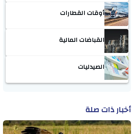
أوقات القطارات
القباضات المالية
الصيدليات
أخبار ذات صلة