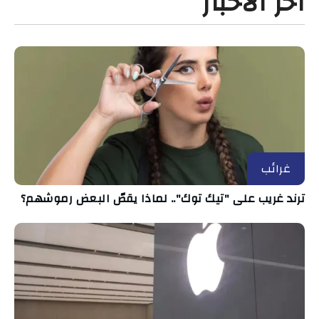
آخر الأخبار
غرائب
ترند غريب على "تيك توك".. لماذا يقصّ البعض رموشهم؟