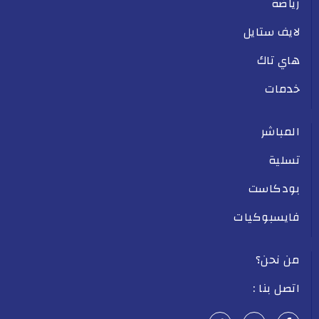
رياضة
لايف ستايل
هاي تاك
خدمات
المباشر
تسلية
بودكاست
فايسبوكيات
من نحن؟
اتصل بنا :