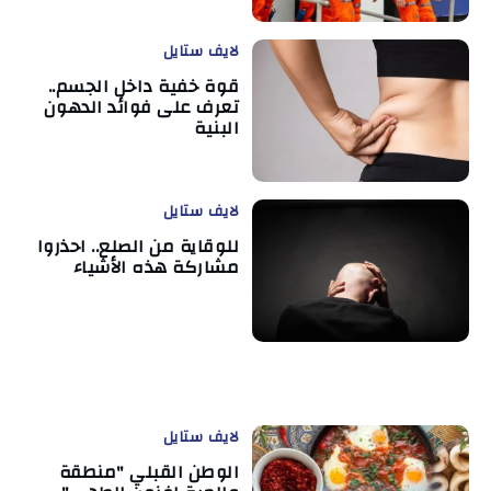
لايف ستايل
قوة خفية داخل الجسم..
تعرف على فوائد الدهون
البنية
لايف ستايل
للوقاية من الصلع.. احذروا
مشاركة هذه الأشياء
لايف ستايل
الوطن القبلي "منطقة