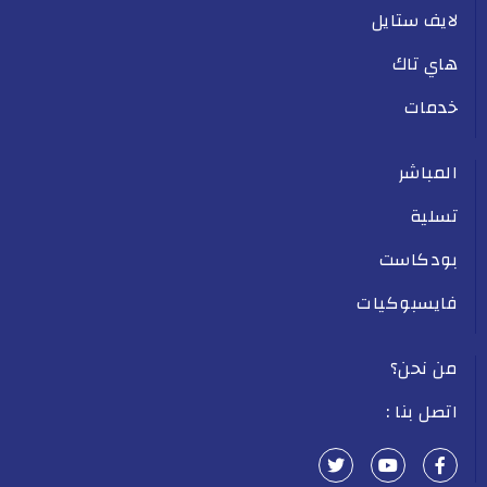
لايف ستايل
هاي تاك
خدمات
المباشر
تسلية
بودكاست
فايسبوكيات
من نحن؟
اتصل بنا :