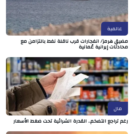
عالمية
مضيق هرمز/ انفجارات قرب ناقلة نفط بالتزامن مع
محادثات إيرانية عُمانية
مال
رغم تراجع التضخم.. القدرة الشرائية تحت ضغط الأسعار