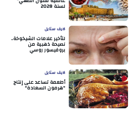
عالمية لفنون الطهي"
لسنة 2028
لايف ستايل
لتأخير علامات الشيخوخة..
نصيحة ذهبية من
بروفيسور روسي
لايف ستايل
أطعمة تساعد على إنتاج
"هرمون السعادة"