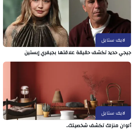
لايف ستايل
جيجي حديد تكشف حقيقة علاقتها بجيفري إبستين
لايف ستايل
ألوان منزلك تكشف شخصيتك..