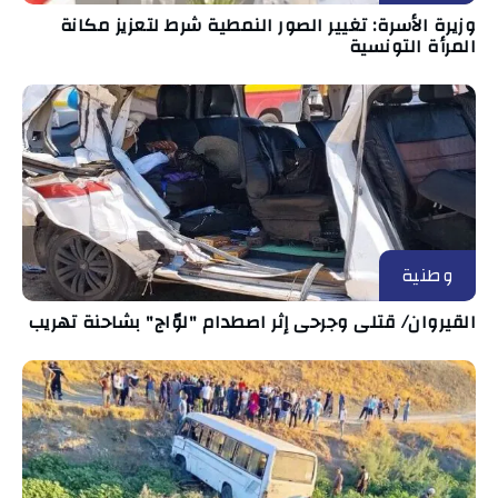
وزيرة الأسرة: تغيير الصور النمطية شرط لتعزيز مكانة
المرأة التونسية
وطنية
القيروان/ قتلى وجرحى إثر اصطدام "لوّاج" بشاحنة تهريب