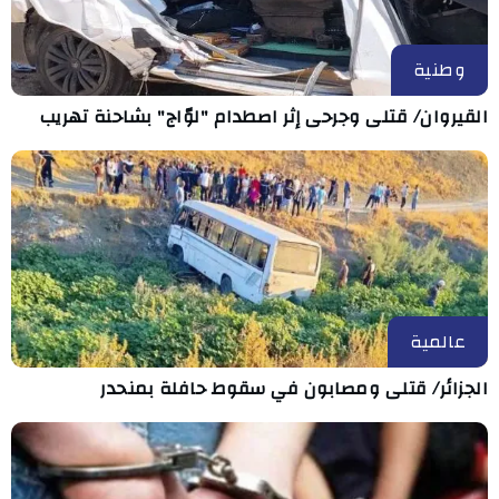
وطنية
القيروان/ قتلى وجرحى إثر اصطدام "لوّاج" بشاحنة تهريب
عالمية
الجزائر/ قتلى ومصابون في سقوط حافلة بمنحدر