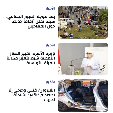
الأخبار
بعد موجة العبور الجماعي..
سبتة تعلن أرقاماً جديدة
حول المهاجرين
الأخبار
وزيرة الأسرة: تغيير الصور
النمطية شرط لتعزيز مكانة
المرأة التونسية
الأخبار
القيروان/ قتلى وجرحى إثر
اصطدام "لوّاج" بشاحنة
تهريب