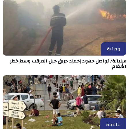
وطنية
سليانة/ تواصل جهود إخماد حريق جبل المرقب وسط خطر
الألغام
عالمية