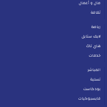
مال و أعمال
ثقافة
رياضة
لايف ستايل
هاي تاك
خدمات
المباشر
تسلية
بودكاست
فايسبوكيات