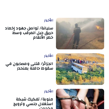
الأخبار
سليانة/ تواصل جهود إخماد
حريق جبل المرقب وسط
خطر الألغام
الأخبار
الجزائر/ قتلى ومصابون في
سقوط حافلة بمنحدر
الأخبار
منوبة/ تفكيك شبكة
استغلال جنسي وترويج
مخدرات