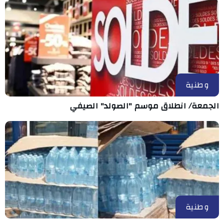
وطنية
الجمعة/ انطلاق موسم "الصولد" الصيفي
وطنية