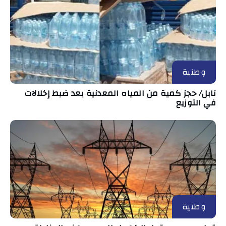
وطنية
نابل/ حجز كمية من المياه المعدنية بعد ضبط إخلالات
في التوزيع
وطنية