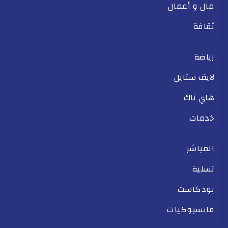
مال و أعمال
ثقافة
رياضة
لايف ستايل
هاي تاك
خدمات
المباشر
تسلية
بودكاست
فايسبوكيات