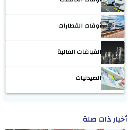
أوقات القطارات
القباضات المالية
الصيدليات
أخبار ذات صلة