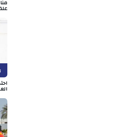
علف
و
احت
الع