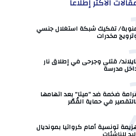
قالات الأكثر إطلاعا
نوبة/ تفكيك شبكة استغلال جنسي
ترويج مخدرات
ايلاند/ قتلى وجرحى في إطلاق نار
اخل مدرسة
رامة ضخمة ضد “ميتا” بعد اتهامها
التقصير في حماية القُصّر
زيمة تونسية أمام كرواتيا بمونديال
ليد للناشئات