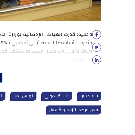
وطنية: قدرت الهياكل الإحصائية بوزارة ال
رابعة ثانوي 276 دينار، حسب ما 
الطرابلسي.
153 دينارا
السنة الاولى
تونس الآن
تو
مدير مرصد التزود والأسعار