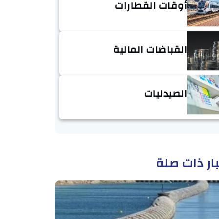
أوقات القطارات
القباضات المالية
الصيدليات
ار ذات صلة