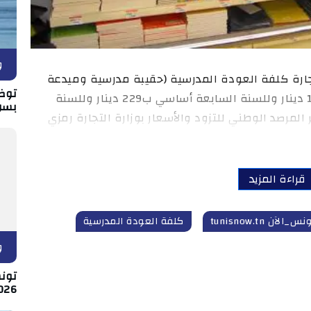
و
تجارة كلفة العودة المدرسية (حقيبة مدرسية وميدعة
توض
وأدوات أساسية) للسنة أولى أساسي ب153 دينار وللسنة السابعة أساسي ب229 دينار وللسنة
بسو
كشفه مدير المرصد الوطني للتزود والأسعار بوزارة التجارة رمزي
قراءة المزيد
نس_الآن tunisnow.tn
كلفة العودة المدرسية
و
026