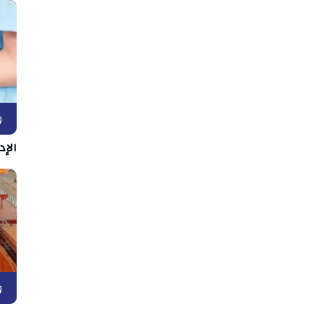
و
الإد
و