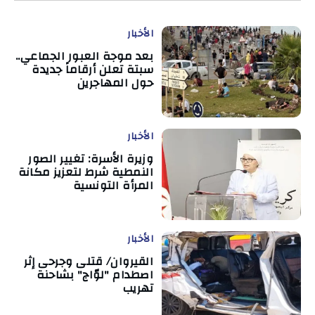
الأخبار
بعد موجة العبور الجماعي..
سبتة تعلن أرقاماً جديدة
حول المهاجرين
الأخبار
وزيرة الأسرة: تغيير الصور
النمطية شرط لتعزيز مكانة
المرأة التونسية
الأخبار
القيروان/ قتلى وجرحى إثر
اصطدام "لوّاج" بشاحنة
تهريب