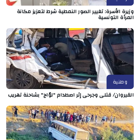
وزيرة الأسرة: تغيير الصور النمطية شرط لتعزيز مكانة
المرأة التونسية
وطنية
القيروان/ قتلى وجرحى إثر اصطدام "لوّاج" بشاحنة تهريب