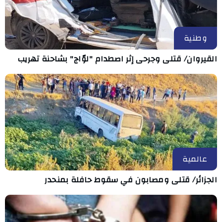
وطنية
القيروان/ قتلى وجرحى إثر اصطدام "لوّاج" بشاحنة تهريب
عالمية
الجزائر/ قتلى ومصابون في سقوط حافلة بمنحدر