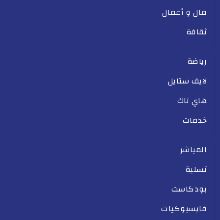
مال و أعمال
ثقافة
رياضة
لايف ستايل
هاي تاك
خدمات
المباشر
تسلية
بودكاست
فايسبوكيات