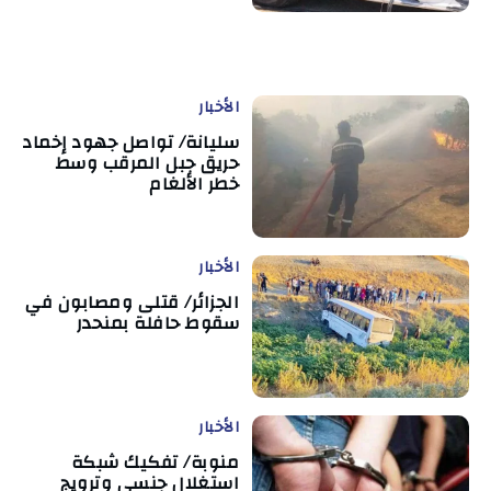
الأخبار
سليانة/ تواصل جهود إخماد
حريق جبل المرقب وسط
خطر الألغام
الأخبار
الجزائر/ قتلى ومصابون في
سقوط حافلة بمنحدر
الأخبار
منوبة/ تفكيك شبكة
استغلال جنسي وترويج