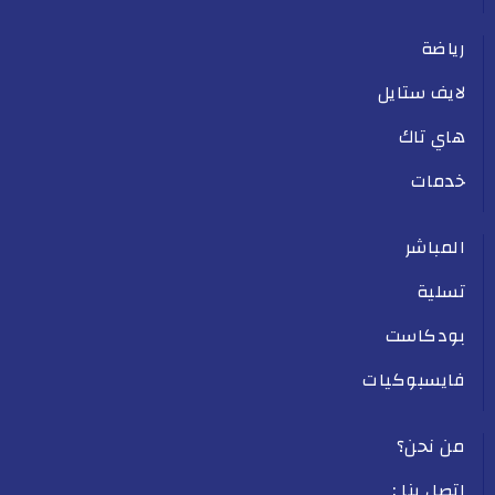
رياضة
لايف ستايل
هاي تاك
خدمات
المباشر
تسلية
بودكاست
فايسبوكيات
من نحن؟
اتصل بنا :