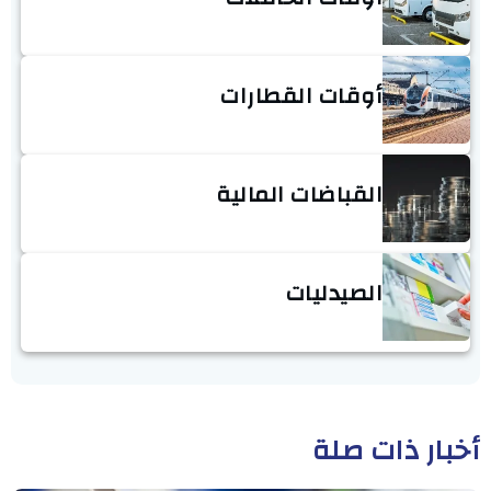
أوقات القطارات
القباضات المالية
الصيدليات
أخبار ذات صلة