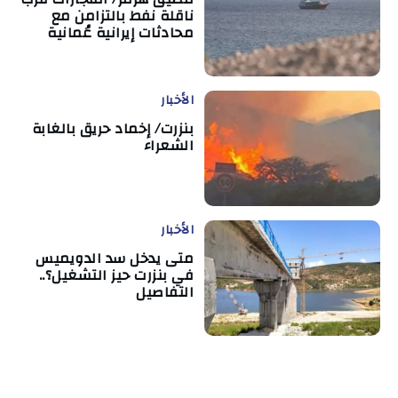
ناقلة نفط بالتزامن مع
محادثات إيرانية عُمانية
الأخبار
بنزرت/ إخماد حريق بالغابة
الشعراء
الأخبار
متى يدخل سد الدويميس
في بنزرت حيز التشغيل؟..
التفاصيل