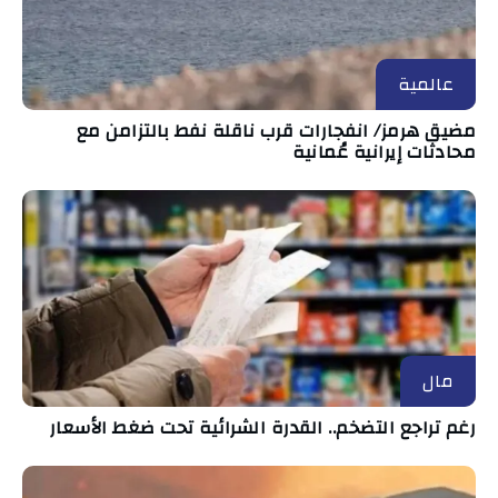
عالمية
مضيق هرمز/ انفجارات قرب ناقلة نفط بالتزامن مع
محادثات إيرانية عُمانية
مال
رغم تراجع التضخم.. القدرة الشرائية تحت ضغط الأسعار