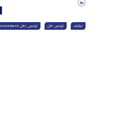
ايقاف
تونس الآن
تونس_الآن tunisnow.tn