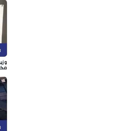
و
وزير
مكان
و