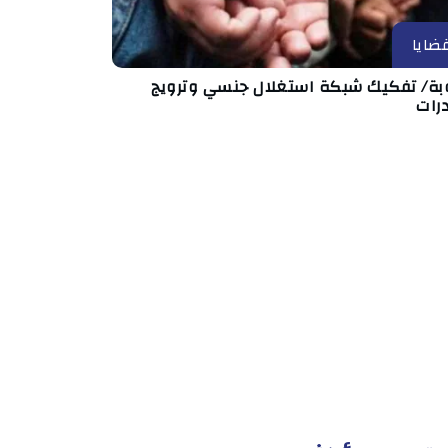
ضايا
بة/ تفكيك شبكة استغلال جنسي وترويج
رات