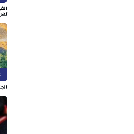
القي
تهر
ع
الج