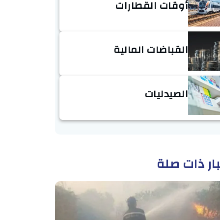
أوقات القطارات
القباضات المالية
الصيدليات
ار ذات صلة