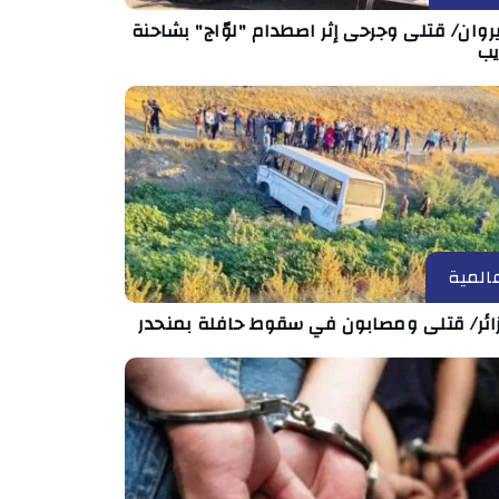
روان/ قتلى وجرحى إثر اصطدام "لوّاج" بشاحنة
يب
المية
زائر/ قتلى ومصابون في سقوط حافلة بمنحدر