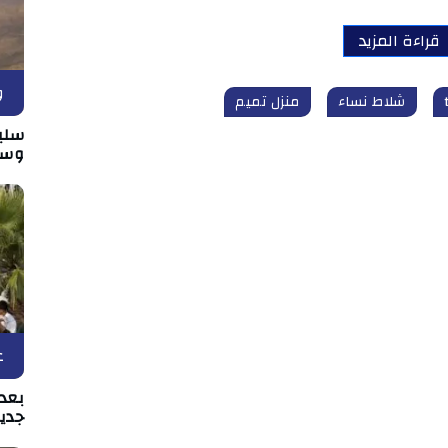
قراءة المزيد
و
شلاط نساء
منزل تميم
سلي
وسط
ع
بعد 
جدي