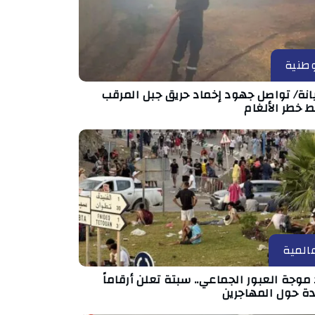
طنية
انة/ تواصل جهود إخماد حريق جبل المرقب
 خطر الألغام
المية
موجة العبور الجماعي.. سبتة تعلن أرقاماً
دة حول المهاجرين