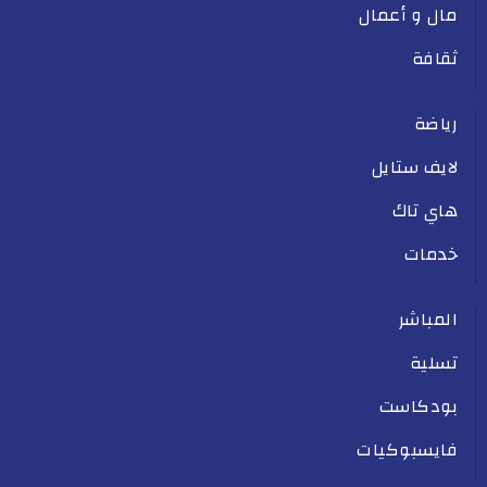
مال و أعمال
ثقافة
رياضة
لايف ستايل
هاي تاك
خدمات
المباشر
تسلية
بودكاست
فايسبوكيات