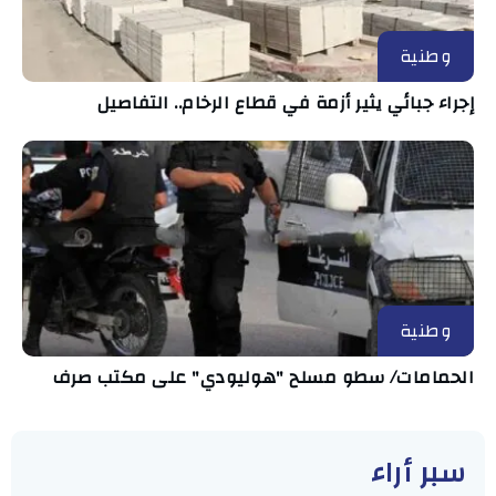
وطنية
إجراء جبائي يثير أزمة في قطاع الرخام.. التفاصيل
وطنية
الحمامات/ سطو مسلح "هوليودي" على مكتب صرف
سبر أراء