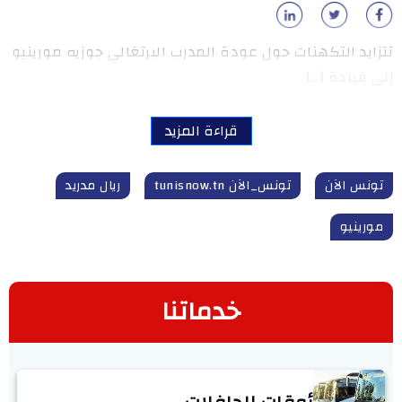
تتزايد التكهنات حول عودة المدرب البرتغالي جوزيه مورينيو
إلى قيادة […]
قراءة المزيد
تونس الآن
تونس_الآن tunisnow.tn
ريال مدريد
مورينيو
خدماتنا