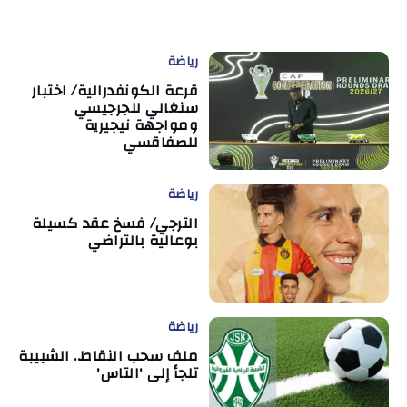
رياضة
قرعة الكونفدرالية/ اختبار
سنغالي للجرجيسي
ومواجهة نيجيرية
للصفاقسي
رياضة
الترجي/ فسخ عقد كسيلة
بوعالية بالتراضي
رياضة
ملف سحب النقاط.. الشبيبة
تلجأ إلى 'التاس'