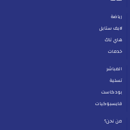
رياضة
لايف ستايل
هاي تاك
خدمات
المباشر
تسلية
بودكاست
فايسبوكيات
من نحن؟