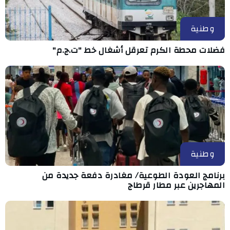
وطنية
فضلات محطة الكرم تعرقل أشغال خط "ت.ج.م"
وطنية
برنامج العودة الطوعية/ مغادرة دفعة جديدة من
المهاجرين عبر مطار قرطاج