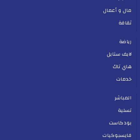
مال و أعمال
ثقافة
رياضة
لايف ستايل
هاي تاك
خدمات
المباشر
تسلية
بودكاست
فايسبوكيات