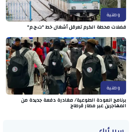
وطنية
فضلات محطة الكرم تعرقل أشغال خط "ت.ج.م"
وطنية
برنامج العودة الطوعية/ مغادرة دفعة جديدة من
المهاجرين عبر مطار قرطاج
سبر أراء