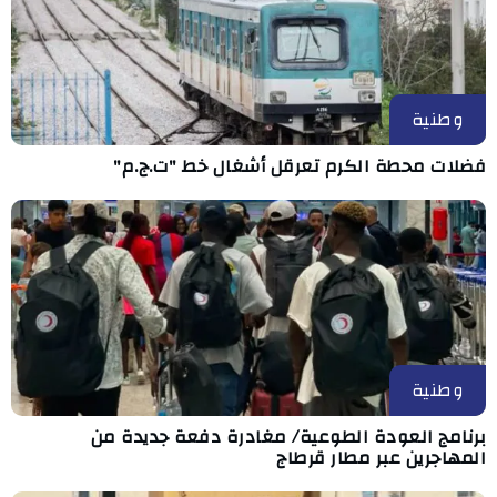
وطنية
فضلات محطة الكرم تعرقل أشغال خط "ت.ج.م"
وطنية
برنامج العودة الطوعية/ مغادرة دفعة جديدة من
المهاجرين عبر مطار قرطاج