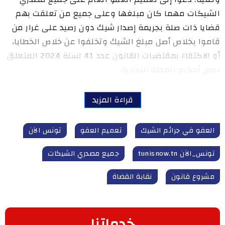
الشيكات مهما كان مبلغها وعلى جميع من تعلقت بهم
قضايا ذات صلة بجريمة إصدار شيك دون رصيد على غرار من
قاموا بخلاص أصل مبلغ الشيك وتخلفوا عن خلاص الخطايا،
أو الاكتفاء بمقتضيات القانون عدد 41 لسنة 2024 المتعلق
بعض أحكام المجلة التجارية.
قراءة المزيد
العفو في جرائم الشيك
تعميم العفو
تونس الآن
تونس_الآن tunisnow.tn
جميع مصدري الشيكات
مشروع قانون
نقابة القضاة
خدماتنا