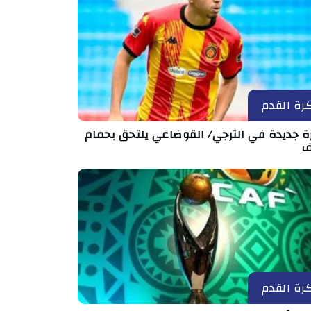
رة القدم
رة جديدة في الترجي/ القوضاعي يلتحق بحمام
ف
رة القدم