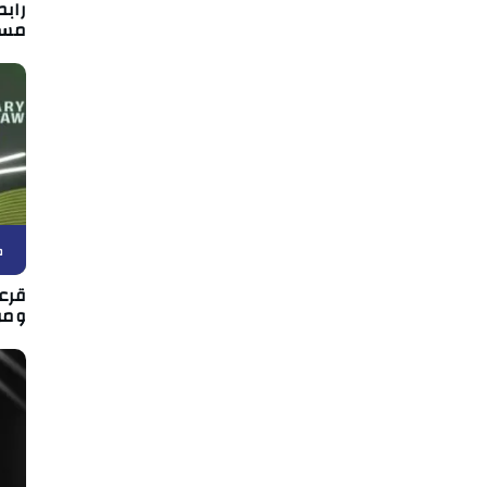
رابط
مسا
ك
قرعة
ومو