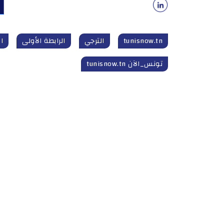
tunisnow.tn
الترجي
الرابطة الأولى
ا
تونس_الآن tunisnow.tn