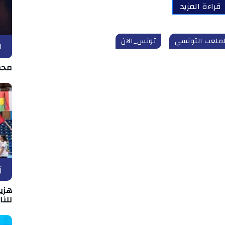
قراءة المزيد
لملعب التونسي
تونس_الآن
ا
محم
ز
هزيم
للن