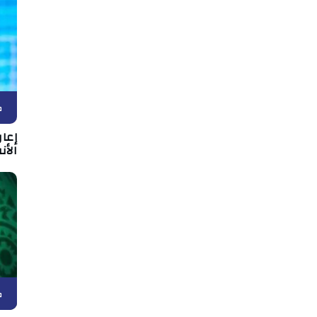
ك
إعا
الأن
ك