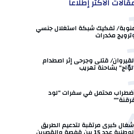
قالات الأكثر إطلاعا
نوبة/ تفكيك شبكة استغلال جنسي
ترويج مخدرات
لقيروان/ قتلى وجرحى إثر اصطدام
لوّاج” بشاحنة تهريب
ضطراب محتمل في سفرات “لود
رقنة””
شغال كبرى مرتقبة لتدعيم الطريق
وطنية عدد 15 بين قفصة والقصرين