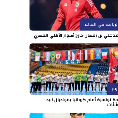
لرياضة في العالم
د علي بن رمضان خارج أسوار الأهلي المصري
وم
ة تونسية أمام كرواتيا بمونديال اليد
اشئات