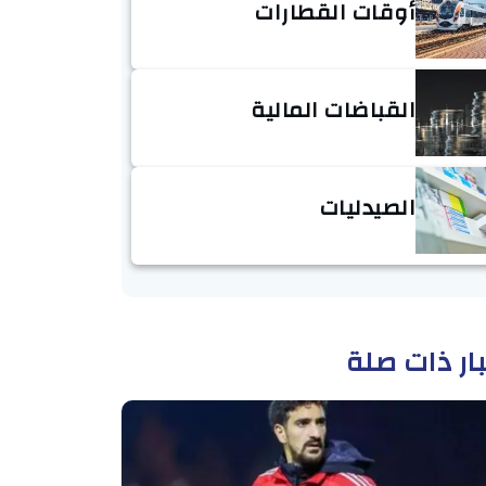
أوقات القطارات
القباضات المالية
الصيدليات
ار ذات صلة