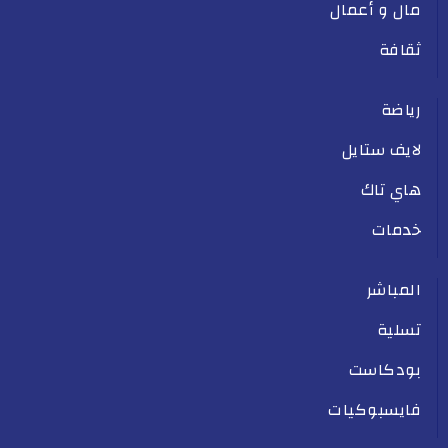
مال و أعمال
ثقافة
رياضة
لايف ستايل
هاي تاك
خدمات
المباشر
تسلية
بودكاست
فايسبوكيات