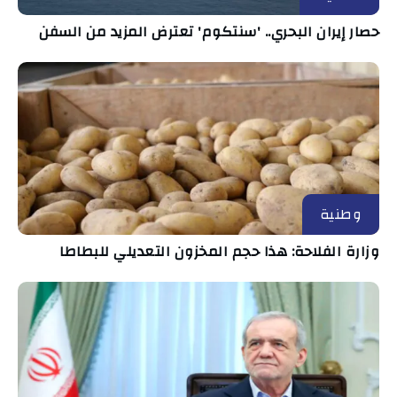
حصار إيران البحري.. 'سنتكوم' تعترض المزيد من السفن
وطنية
وزارة الفلاحة: هذا حجم المخزون التعديلي للبطاطا