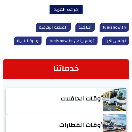
قراءة المزيد
tunisnow.tn
التلميذ
المنصة الرقمية
تونس_الآن
تونس_الآن tunisnow.tn
وزارة التربية
خدماتنا
أوقات الحافلات
أوقات القطارات