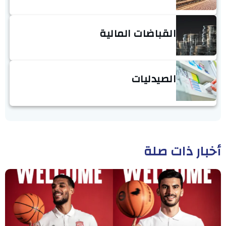
القباضات المالية
الصيدليات
أخبار ذات صلة