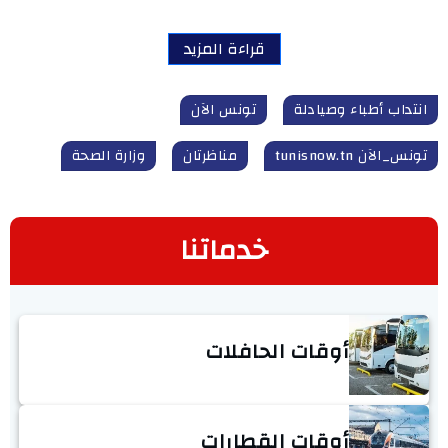
قراءة المزيد
انتداب أطباء وصيادلة
تونس الآن
تونس_الآن tunisnow.tn
مناظرتان
وزارة الصحة
خدماتنا
أوقات الحافلات
أوقات القطارات