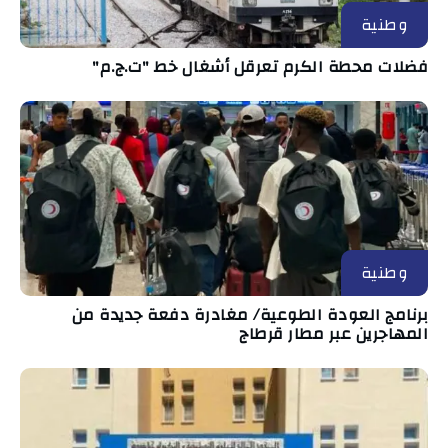
وطنية
فضلات محطة الكرم تعرقل أشغال خط "ت.ج.م"
وطنية
برنامج العودة الطوعية/ مغادرة دفعة جديدة من
المهاجرين عبر مطار قرطاج