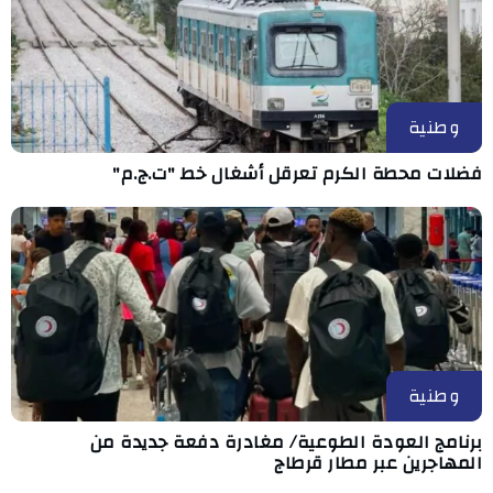
وطنية
فضلات محطة الكرم تعرقل أشغال خط "ت.ج.م"
وطنية
برنامج العودة الطوعية/ مغادرة دفعة جديدة من
المهاجرين عبر مطار قرطاج