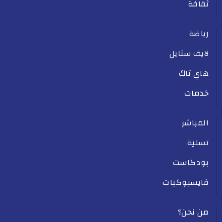
ثقافة
رياضة
لايف ستايل
هاي تاك
خدمات
المباشر
تسلية
بودكاست
فايسبوكيات
من نحن؟