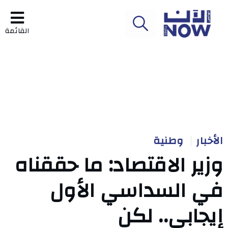
القائمة
الأخبار
وطنية
وزير الاقتصاد: ما حققناه
في السداسي الأول
إيجابي.. لكن