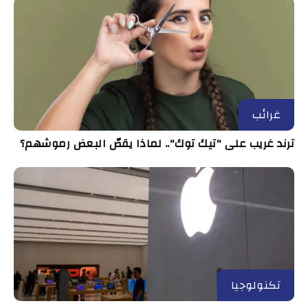
غرائب
ترند غريب على "تيك توك".. لماذا يقصّ البعض رموشهم؟
تكنولوجيا