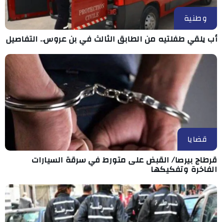
وطنية
أب يلقي طفلتيه من الطابق الثالث في بن عروس.. التفاصيل
قضايا
قرطاج بيرصا/ القبض على متورط في سرقة السيارات
الفاخرة وتفكيكها