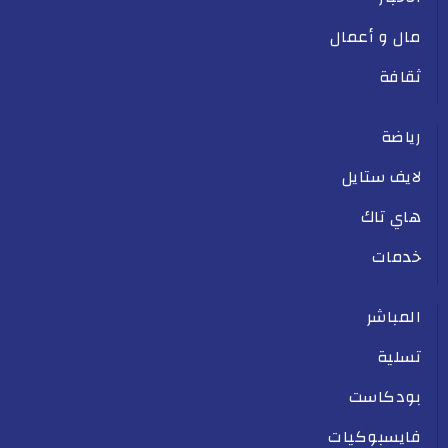
مال و أعمال
ثقافة
رياضة
لايف ستايل
هاي تاك
خدمات
المباشر
تسلية
بودكاست
فايسبوكيات