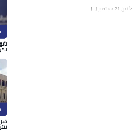
مبر […]
ف
تألق
لـ"و
ف
قبل 
للتر