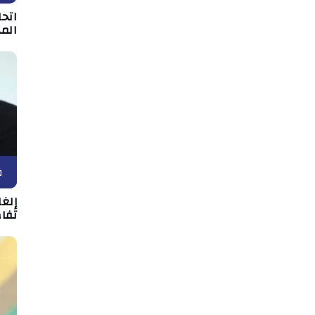
اتحا
الم
ف
إلغ
تفاص