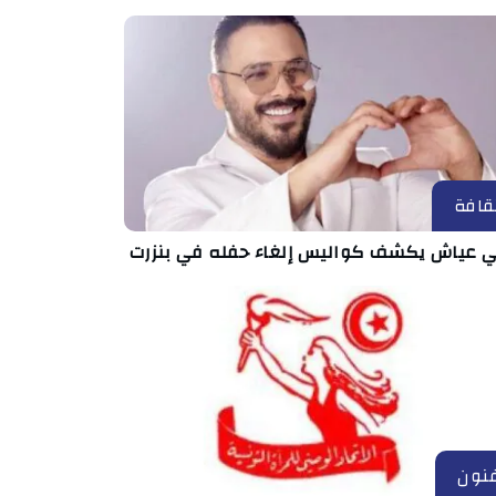
قافة
ي عياش يكشف كواليس إلغاء حفله في بنزرت
نون