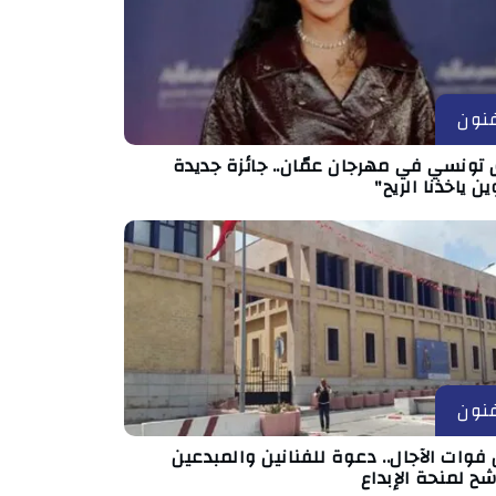
نون
 تونسي في مهرجان عمّان.. جائزة جديدة
ين ياخذنا الريح"
نون
فوات الآجال.. دعوة للفنانين والمبدعين
شح لمنحة الإبداع