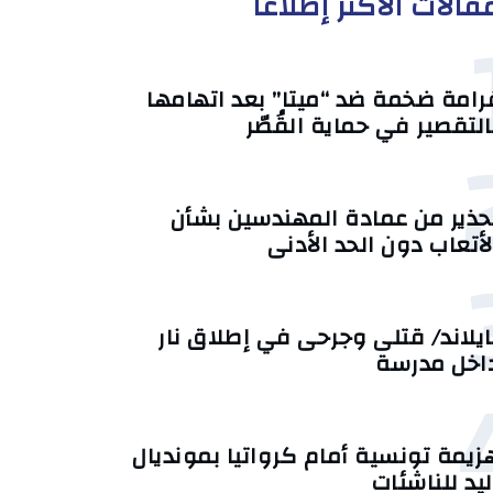
قالات الأكثر إطلاعا
رامة ضخمة ضد “ميتا” بعد اتهامها
التقصير في حماية القُصّر
حذير من عمادة المهندسين بشأن
لأتعاب دون الحد الأدنى
ايلاند/ قتلى وجرحى في إطلاق نار
اخل مدرسة
زيمة تونسية أمام كرواتيا بمونديال
ليد للناشئات