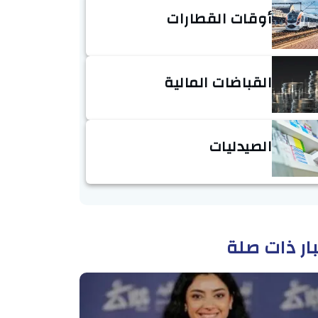
أوقات القطارات
القباضات المالية
الصيدليات
ار ذات صلة