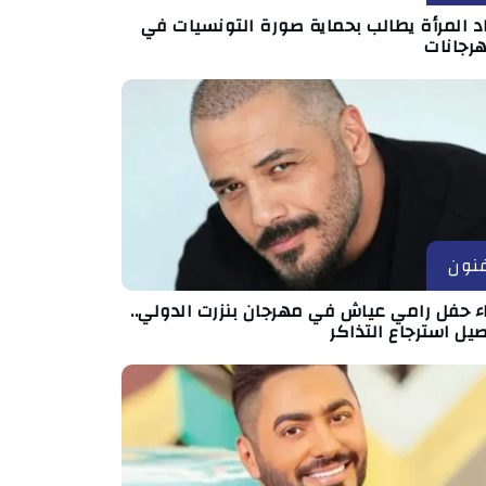
د المرأة يطالب بحماية صورة التونسيات في
هرجانات
نون
اء حفل رامي عياش في مهرجان بنزرت الدولي..
يل استرجاع التذاكر