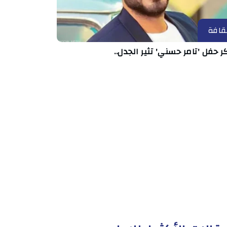
قافة
ر حفل 'تامر حسني' تثير الجدل..