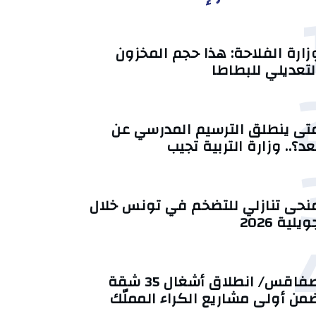
زارة الفلاحة: هذا حجم المخزون
لتعديلي للبطاطا
تى ينطلق الترسيم المدرسي عن
عد؟.. وزارة التربية تجيب
منحى تنازلي ‎للتضخم في تونس خلال
يلية 2026‎
صفاقس/ انطلاق أشغال 35 شقة
من أولى مشاريع الكراء المملّك