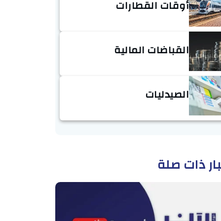
أوقات القطارات
القباضات المالية
الصيدليات
ار ذات صلة