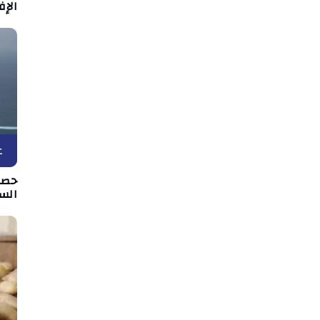
الإف
ع
حصار
الس