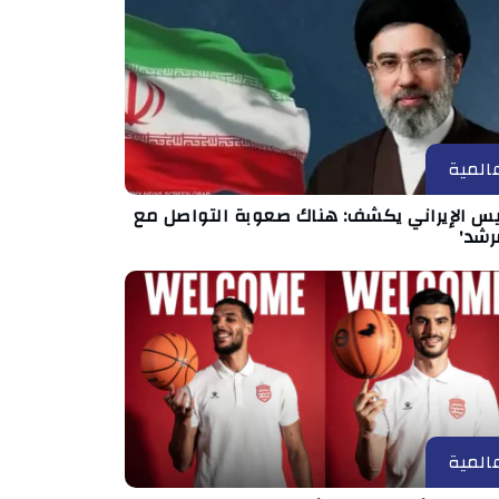
المية
ئيس الإيراني يكشف: هناك صعوبة التواصل مع
رشد'
المية