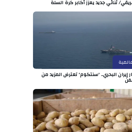
ريقي/ ثنائي جديد يعزز أكابر كرة السلة
المية
 إيران البحري.. 'سنتكوم' تعترض المزيد من
فن