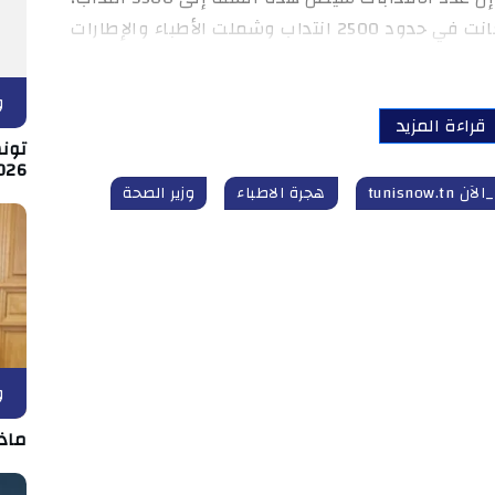
وذلك لتعزيز انتدابات السنة الفارطة التي كانت في حدود 2500 انتداب وشملت الأطباء والإطارات
و
قراءة المزيد
026
tunisnow.t
هجرة الاطباء
وزير الصحة
و
ماذ