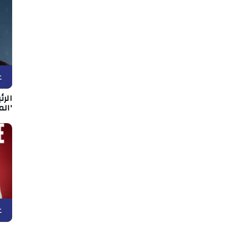
ع
الر
'الم
ع