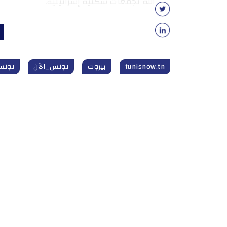
الله تجمّعات سكنية إسرائيلية.
tunisnow.tn
بيروت
تونس_الآن
تونس_الآ