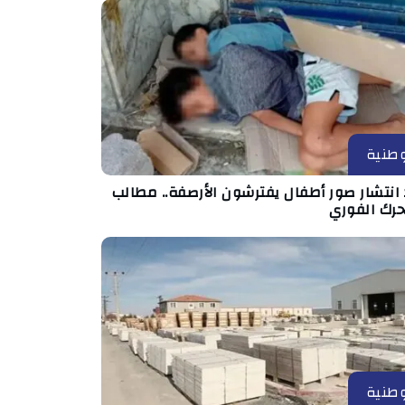
طنية
انتشار صور أطفال يفترشون الأرصفة.. مطالب
حرك الفوري
طنية