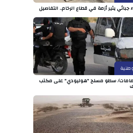
ء جبائي يثير أزمة في قطاع الرخام.. التفاصيل
طنية
مامات/ سطو مسلح "هوليودي" على مكتب