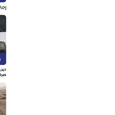
إجرا
و
الح
صرف