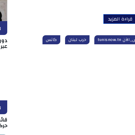
قراءة المزيد
و
ن tunisnow.tn
حرب لبنان
كاتس
دور 
عبر
و
قائم
حركة