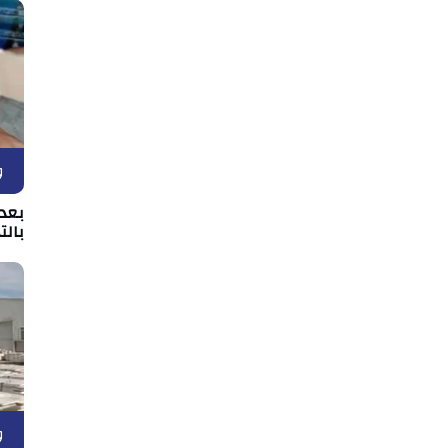
و
بعد 
بالت
و