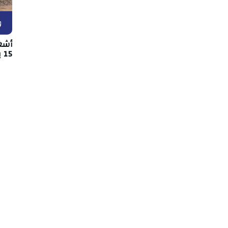
و
أشغ
15 بين قفصة والقصرين