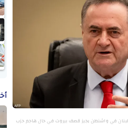
أخب
ع لبنان في واشنطن يجيز قصف بيروت في حال هاجم حزب