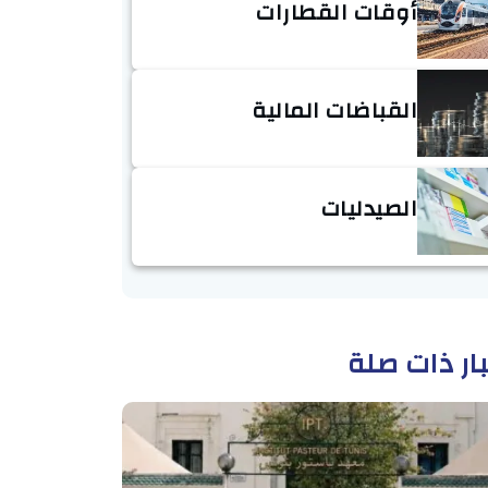
أوقات القطارات
القباضات المالية
الصيدليات
ار ذات صلة