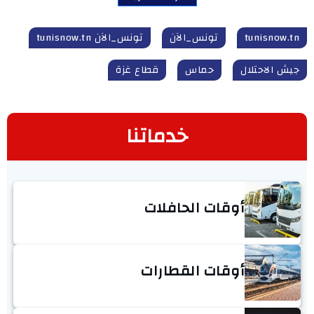
tunisnow.tn
تونس_الآن
تونس_الآن tunisnow.tn
جيش الاحتلال
حماس
قطاع غزة
خدماتنا
أوقات الحافلات
أوقات القطارات