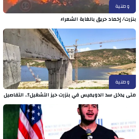
وطنية
بنزرت/ إخماد حريق بالغابة الشعراء
وطنية
متى يدخل سد الدويميس في بنزرت حيز التشغيل؟.. التفاصيل