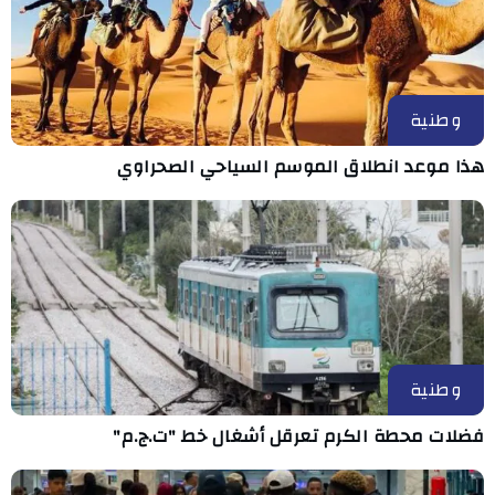
وطنية
هذا موعد انطلاق الموسم السياحي الصحراوي
وطنية
فضلات محطة الكرم تعرقل أشغال خط "ت.ج.م"