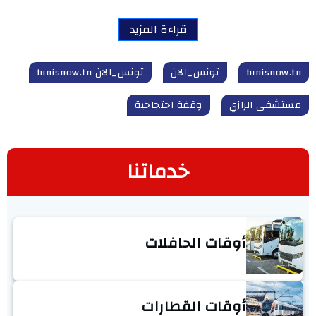
قراءة المزيد
tunisnow.tn
تونس_الآن
تونس_الآن tunisnow.tn
مستشفى الرازي
وقفة احتجاجية
خدماتنا
أوقات الحافلات
أوقات القطارات