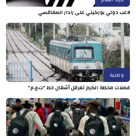
لاعب دولي بوركيني على رادار الصفاقسي
وطنية
فضلات محطة الكرم تعرقل أشغال خط "ت.ج.م"