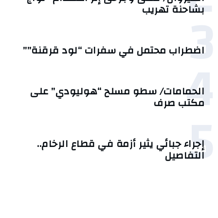
3
بشاحنة تهريب
اضطراب محتمل في سفرات “لود قرقنة””
4
الحمامات/ سطو مسلح “هوليودي” على
مكتب صرف
5
إجراء جبائي يثير أزمة في قطاع الرخام..
التفاصيل