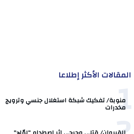
المقالات الأكثر إطلاعا
1
منوبة/ تفكيك شبكة استغلال جنسي وترويج
مخدرات
2
القيروان/ قتلى وجرحى إثر اصطدام “لوّاج”