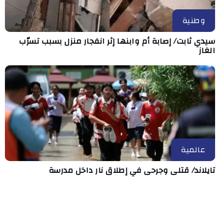
وطنية
سيدي ثابت/ إصابة أم وابنها إثر انفجار منزل بسبب تسرّب
الغاز
عالمية
تايلاند/ قتلى وجرحى في إطلاق نار داخل مدرسة