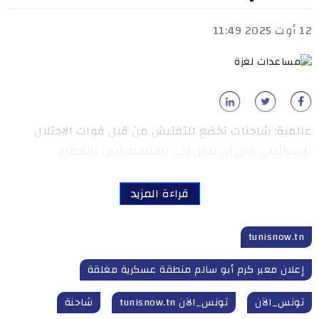
12 أوت 2025 11:49
عالمية: شاحنات تخضع للتفتيش من قبل قوات الاحتلال
الإسرائيلي قبل أن تدخل إلى الفلسطينيين بالقطاع.
قراءة المزيد
tunisnow.tn
إعلان معبر كرم أبو سالم منطقة عسكرية مغلقة
تونس_الآن
تونس_الآن tunisnow.tn
شاحنة