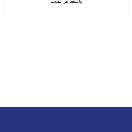
واجتهد في صمت.