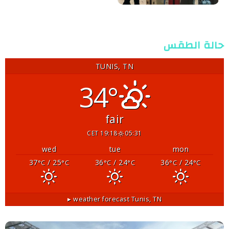
حالة الطقس
TUNIS, TN
34°
fair
19:18 CET
05:31
wed
tue
mon
37
/ 25
36
/ 24
36
/ 24
°C
°C
°C
°C
°C
°C
weather forecast ▸
Tunis, TN