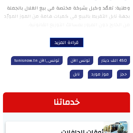
وطنية: تعمّد وكيل بشركة مختصة في بيع الغلال بالجملة
بجهة نابل التفريط بالبيع في كميات هامة من الموز المورّد
من الخارج دون المرور بمسالك التوزيع القانونية.
قراءة المزيد
450 الف دينار
تونس الآن
تونس_الآن tunisnow.tn
حجز
موز مورد
نابل
خدماتنا
أوقات الحافلات