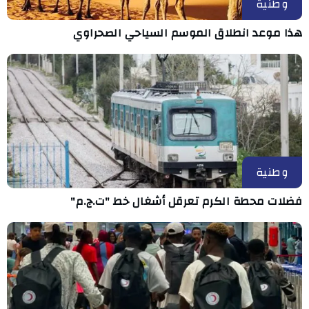
وطنية
هذا موعد انطلاق الموسم السياحي الصحراوي
وطنية
فضلات محطة الكرم تعرقل أشغال خط "ت.ج.م"