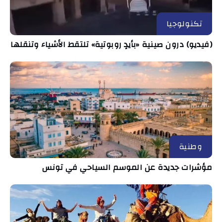
تكنولوجيا
(فيديو) درون صينية «بأيدٍ روبوتية» تلتقط الأشياء وتنقلها
وطنية
مؤشرات جديدة عن الموسم السياحي في تونس