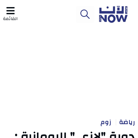
القائمة
رياضة
زوم
دورة "لازي " الرومانية :