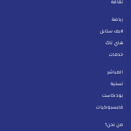
ثقافة
رياضة
لايف ستايل
هاي تاك
خدمات
المباشر
تسلية
بودكاست
فايسبوكيات
من نحن؟