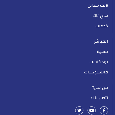
لايف ستايل
هاي تاك
خدمات
المباشر
تسلية
بودكاست
فايسبوكيات
من نحن؟
اتصل بنا :